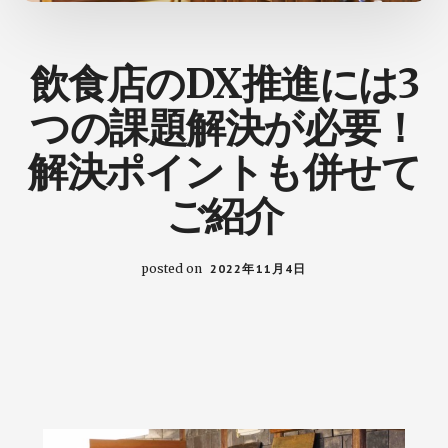
の
た
め
飲食店のDX推進には3
の
ヒ
つの課題解決が必要！
ン
ト
解決ポイントも併せて
が
ご紹介
見
つ
か
posted on
2022年11月4日
る
ブ
ロ
グ