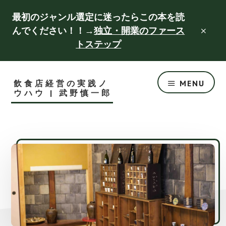
Skip
Skip
最初のジャンル選定に迷ったらこの本を読
to
to
んでください！！→
独立・開業のファース
CLO
main
footer
TOP
トステップ
BAN
content
飲食店経営の実践ノ
MENU
ウハウ | 武野慎一郎
成
功
す
る
飲
食
店
づ
く
り