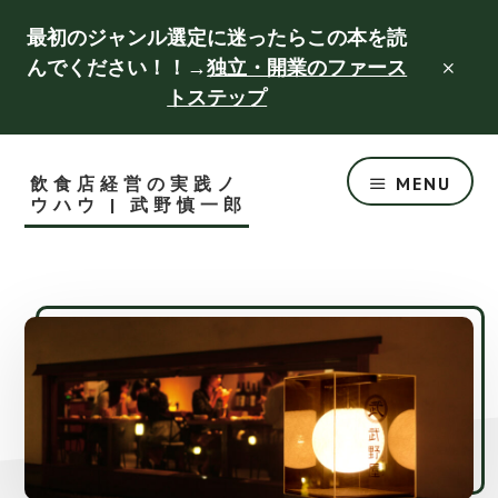
Skip
Skip
最初のジャンル選定に迷ったらこの本を読
to
to
んでください！！→
独立・開業のファース
CLO
main
footer
TOP
トステップ
BAN
content
飲食店経営の実践ノ
MENU
ウハウ | 武野慎一郎
成
功
す
る
飲
食
店
づ
く
り