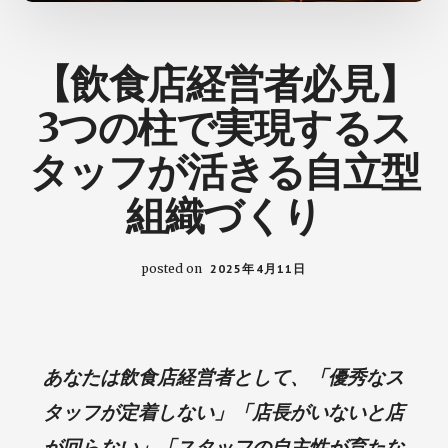
の
た
め
【飲食店経営者必見】
の
ヒ
3つの柱で実現するス
ン
ト
タッフが活きる自立型
が
組織づくり
見
つ
か
posted on
2025年4月11日
る
ブ
ロ
グ
あなたは飲食店経営者として、「優秀なス
タッフが定着しない」「店長がいないと店
が回らない」「スタッフの自主性が育たな