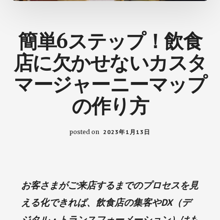
の
た
め
簡単6ステップ！飲食
の
ヒ
店に欠かせない​​カスタ
ン
ト
マージャーニーマップ
が
の作り方
見
つ
か
posted on
2023年1月13日
る
ブ
ロ
グ
お客さまがご来店するまでのプロセスを見
える化できれば、飲食店の集客やDX（デ
ジタル・トランスフォーメーション）はも