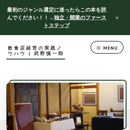
Skip
Skip
最初のジャンル選定に迷ったらこの本を読
to
to
んでください！！→
独立・開業のファース
CLO
main
footer
TOP
トステップ
BAN
content
飲食店経営の実践ノ
MENU
ウハウ | 武野慎一郎
成
功
す
る
飲
食
店
づ
く
り