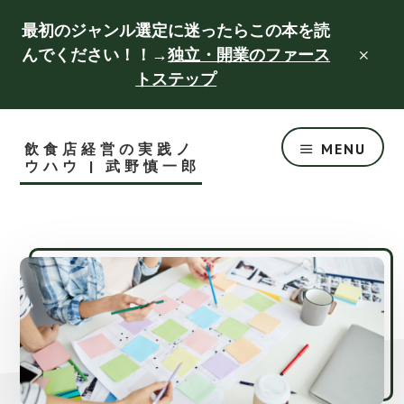
Skip
Skip
最初のジャンル選定に迷ったらこの本を読
to
to
んでください！！→
独立・開業のファース
CLO
main
footer
TOP
トステップ
BAN
content
飲食店経営の実践ノ
MENU
ウハウ | 武野慎一郎
成
功
す
る
飲
食
店
づ
く
り