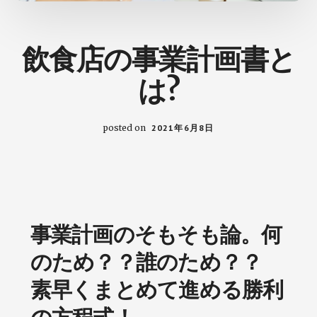
の
た
め
飲食店の事業計画書と
の
ヒ
は?
ン
ト
が
posted on
2021年6月8日
見
つ
か
る
ブ
ロ
事業計画のそもそも論。何
グ
のため？？誰のため？？
素早くまとめて進める勝利
の方程式！