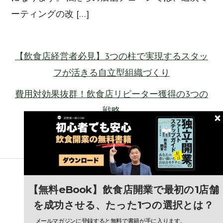
ーティングの改 […]
【飲食店経営者必見】3つの柱で実現するスタッ
フが活きる自立型組織づくり
費用対効果抜群！飲食店リピーター獲得の3つの
戦略
【無料eBook】飲食店開業で最初の1店舗
武野慎一郎とは？
開業支援
事業計画
サービス一覧
お問合せ
を成功させる、たった1つの選択とは？
Copyright © 武野慎一郎.com
メールマガジンに登録すると無料で書籍が手に入ります。