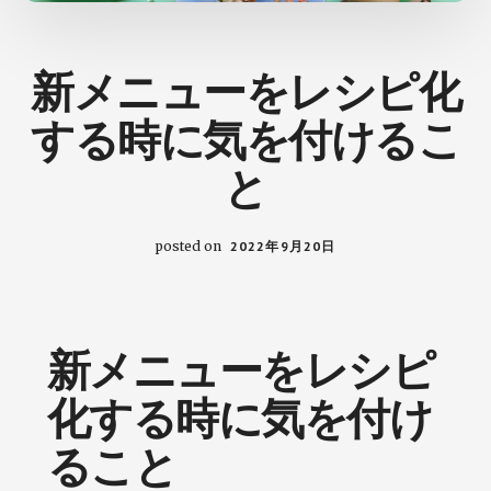
の
た
め
新メニューをレシピ化
の
ヒ
する時に気を付けるこ
ン
ト
と
が
見
つ
posted on
2022年9月20日
か
る
ブ
ロ
新メニューをレシピ
グ
化する時に気を付け
ること