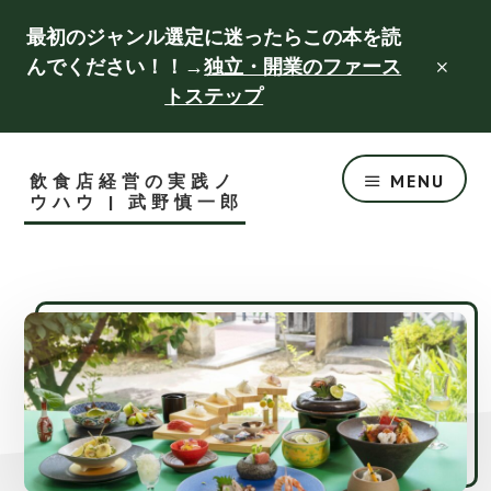
Skip
Skip
最初のジャンル選定に迷ったらこの本を読
to
to
んでください！！→
独立・開業のファース
CLO
main
footer
TOP
トステップ
BAN
content
飲食店経営の実践ノ
MENU
ウハウ | 武野慎一郎
成
功
す
る
飲
食
店
づ
く
り